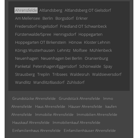
Ahrensfelde
Altlandsberg
Altlandsberg OT Gielsdorf
Am Mellensee
Berlin
Borgsdorf
Erkner
Fredersdorf-Vogelsdorf
Friedland OT Schwanbeck
Fürstenwalde/Spree
Hennigsdorf
Hoppegarten
Hoppegarten OT Birkenstein
Hönow
Kloster Lehnin
Königs Wusterhausen
Lehnitz
Molfsee
Mühlenbeck
Neuenhagen
Neuenhagen bei Berlin
Oranienburg
Panketal
Petershagen/Eggersdorf
Schönwalde
Spay
Strausberg
Treplin
Tribsees
Waldesruh
Waldsieversdorf
Wandlitz
Wandlitz/Basdorf
Zühlsdorf
Grundstücke Ahrensfelde
Grundstück Ahrensfelde
Immo
Ahrensfelde
Haus Ahrensfelde
Häuser Ahrensfelde
kaufen
Ahrensfelde
Immobilie Ahrensfelde
Immobilien Ahrensfelde
Hauskauf Ahrensfelde
Immobilienkauf Ahrensfelde
Einfamilienhaus Ahrensfelde
Einfamilienhäuser Ahrensfelde