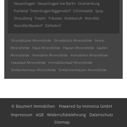
Neuenhagen
Neuenhagen bei Berlin
Oranienburg
Panketal
Petershagen/Eggersdorf
Schönwalde
Spay
Strausberg
Treplin
Tribsees
Waldesruh
Wandlitz
Wandlitz/Basdorf
Zühlsdorf
Grundstücke Ahrensfelde
Grundstück Ahrensfelde
Immo
Ahrensfelde
Haus Ahrensfelde
Häuser Ahrensfelde
kaufen
Ahrensfelde
Immobilie Ahrensfelde
Immobilien Ahrensfelde
Hauskauf Ahrensfelde
Immobilienkauf Ahrensfelde
Einfamilienhaus Ahrensfelde
Einfamilienhäuser Ahrensfelde
© Baumert Immobilien
Powered by
Immonia GmbH
Impressum
AGB
Widerrufsbelehrung
Datenschutz
Sitemap