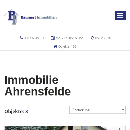
030 / 6519137
Mo. - Fr. 10-18 Uhr
05.08.2026
Objekte: 183
Immobilie
Ahrensfelde
Objekte:
3