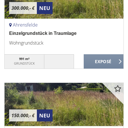
NEU
300.000,- €
Ahrensfelde
Einzelgrundstück in Traumlage
Wohngrundstück
991 m²
GRUNDSTÜCK
NEU
150.000,- €