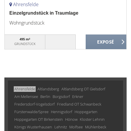
Ahrensfelde
Einzelgrundstück in Traumlage
Wohngrundstück
495 m²
GRUNDSTÜCK
Ahrensfelde
Altlandsberg
Altlandsberg OT Gielsdorf
Am Mellensee
Berlin
Borgsdorf
Erkner
Fredersdorf-Vogelsdorf
Friedland OT Schwanbeck
Fürstenwalde/Spree
Hennigsdorf
Hoppegarten
Hoppegarten OT Birkenstein
Hönow
Kloster Lehnin
Königs Wusterhausen
Lehnitz
Molfsee
Mühlenbeck