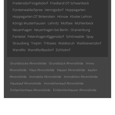
Fredersdorf-Vogelsdorf
Friedland OT Schwanbeck
Fürstenwalde/Spree
Hennigsdorf
Hoppegarten
Hoppegarten OT Birkenstein
Hönow
Kloster Lehnin
Königs Wusterhausen
Lehnitz
Molfsee
Mühlenbeck
Neuenhagen
Neuenhagen bei Berlin
Oranienburg
Panketal
Petershagen/Eggersdorf
Schönwalde
Spay
Strausberg
Treplin
Tribsees
Waldesruh
Waldsieversdorf
Wandlitz
Wandlitz/Basdorf
Zühlsdorf
Grundstücke Ahrensfelde
Grundstück Ahrensfelde
Immo
Ahrensfelde
Haus Ahrensfelde
Häuser Ahrensfelde
kaufen
Ahrensfelde
Immobilie Ahrensfelde
Immobilien Ahrensfelde
Hauskauf Ahrensfelde
Immobilienkauf Ahrensfelde
Einfamilienhaus Ahrensfelde
Einfamilienhäuser Ahrensfelde