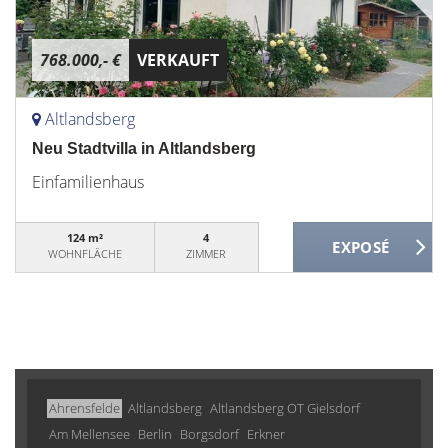
768.000,- €
VERKAUFT
Altlandsberg
Neu Stadtvilla in Altlandsberg
Einfamilienhaus
124 m²
4
WOHNFLÄCHE
ZIMMER
Ahrensfelde
Altlandsberg
Altlandsberg OT Gielsdorf
Am Mellensee
Berlin
Borgsdorf
Erkner