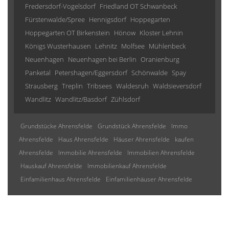
Fredersdorf-Vogelsdorf
Friedland OT Schwanbeck
Fürstenwalde/Spree
Hennigsdorf
Hoppegarten
Hoppegarten OT Birkenstein
Hönow
Kloster Lehnin
Königs Wusterhausen
Lehnitz
Molfsee
Mühlenbeck
Neuenhagen
Neuenhagen bei Berlin
Oranienburg
Panketal
Petershagen/Eggersdorf
Schönwalde
Spay
Strausberg
Treplin
Tribsees
Waldesruh
Waldsieversdorf
Wandlitz
Wandlitz/Basdorf
Zühlsdorf
Grundstücke Ahrensfelde
Grundstück Ahrensfelde
Immo
Ahrensfelde
Haus Ahrensfelde
Häuser Ahrensfelde
kaufen
Ahrensfelde
Immobilie Ahrensfelde
Immobilien Ahrensfelde
Hauskauf Ahrensfelde
Immobilienkauf Ahrensfelde
Einfamilienhaus Ahrensfelde
Einfamilienhäuser Ahrensfelde