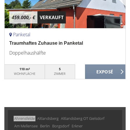
459.000,- €
VERKAUFT
Panketal
Traumhaftes Zuhause in Panketal
Doppelhaushälfte
110 m²
5
WOHNFLÄCHE
ZIMMER
Ahrensfelde
Altlandsberg
Altlandsberg OT Gielsdorf
Am Mellensee
Berlin
Borgsdorf
Erkner