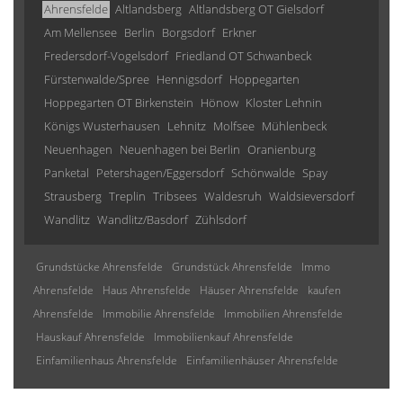
Ahrensfelde
Altlandsberg
Altlandsberg OT Gielsdorf
Am Mellensee
Berlin
Borgsdorf
Erkner
Fredersdorf-Vogelsdorf
Friedland OT Schwanbeck
Fürstenwalde/Spree
Hennigsdorf
Hoppegarten
Hoppegarten OT Birkenstein
Hönow
Kloster Lehnin
Königs Wusterhausen
Lehnitz
Molfsee
Mühlenbeck
Neuenhagen
Neuenhagen bei Berlin
Oranienburg
Panketal
Petershagen/Eggersdorf
Schönwalde
Spay
Strausberg
Treplin
Tribsees
Waldesruh
Waldsieversdorf
Wandlitz
Wandlitz/Basdorf
Zühlsdorf
Grundstücke Ahrensfelde
Grundstück Ahrensfelde
Immo
Ahrensfelde
Haus Ahrensfelde
Häuser Ahrensfelde
kaufen
Ahrensfelde
Immobilie Ahrensfelde
Immobilien Ahrensfelde
Hauskauf Ahrensfelde
Immobilienkauf Ahrensfelde
Einfamilienhaus Ahrensfelde
Einfamilienhäuser Ahrensfelde