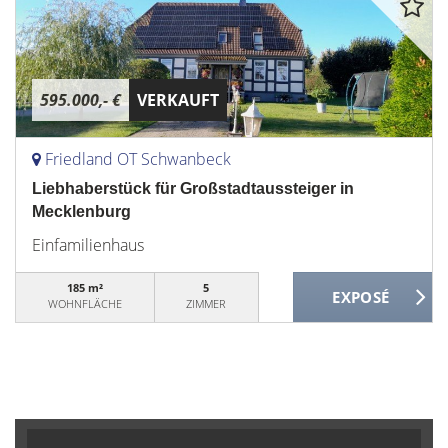
595.000,- €
VERKAUFT
Friedland OT Schwanbeck
Liebhaberstück für Großstadtaussteiger in
Mecklenburg
Einfamilienhaus
185 m²
5
WOHNFLÄCHE
ZIMMER