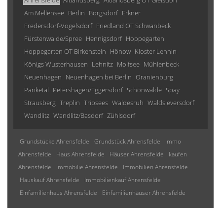
Ahrensfelde
Altlandsberg
Altlandsberg OT Gielsdorf
Am Mellensee
Berlin
Borgsdorf
Erkner
Fredersdorf-Vogelsdorf
Friedland OT Schwanbeck
Fürstenwalde/Spree
Hennigsdorf
Hoppegarten
Hoppegarten OT Birkenstein
Hönow
Kloster Lehnin
Königs Wusterhausen
Lehnitz
Molfsee
Mühlenbeck
Neuenhagen
Neuenhagen bei Berlin
Oranienburg
Panketal
Petershagen/Eggersdorf
Schönwalde
Spay
Strausberg
Treplin
Tribsees
Waldesruh
Waldsieversdorf
Wandlitz
Wandlitz/Basdorf
Zühlsdorf
Grundstücke Ahrensfelde
Grundstück Ahrensfelde
Immo
Ahrensfelde
Haus Ahrensfelde
Häuser Ahrensfelde
kaufen
Ahrensfelde
Immobilie Ahrensfelde
Immobilien Ahrensfelde
Hauskauf Ahrensfelde
Immobilienkauf Ahrensfelde
Einfamilienhaus Ahrensfelde
Einfamilienhäuser Ahrensfelde