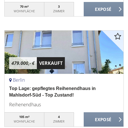
70 m²
3
WOHNFLÄCHE
ZIMMER
479.000,- €
VERKAUFT
Berlin
Top Lage: gepflegtes Reihenendhaus in
Mahlsdorf-Süd - Top Zustand!
Reihenendhaus
105 m²
4
WOHNFLÄCHE
ZIMMER