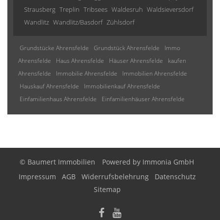
Strausberg
Treplin
Tribsees
Waldesruh
Waldsieversdorf
Wandlitz
Wandlitz/Basdorf
Zühlsdorf
Grundstücke Ahrensfelde
Grundstück Ahrensfelde
Immo
Ahrensfelde
Haus Ahrensfelde
Häuser Ahrensfelde
kaufen
Ahrensfelde
Immobilie Ahrensfelde
Immobilien Ahrensfelde
Hauskauf Ahrensfelde
Immobilienkauf Ahrensfelde
Einfamilienhaus Ahrensfelde
Einfamilienhäuser Ahrensfelde
© Baumert Immobilien
Powered by
Immonia GmbH
Impressum
AGB
Widerrufsbelehrung
Datenschutz
Sitemap