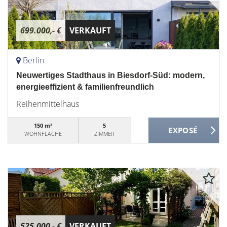
699.000,- €
VERKAUFT
Berlin
Neuwertiges Stadthaus in Biesdorf-Süd: modern,
energieeffizient & familienfreundlich
Reihenmittelhaus
150 m²
5
WOHNFLÄCHE
ZIMMER
525.000,- €
VERKAUFT