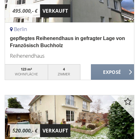
495.000,- €
VERKAUFT
Berlin
gepflegtes Reihenendhaus in gefragter Lage von
Französisch Buchholz
Reihenendhaus
123 m²
4
WOHNFLÄCHE
ZIMMER
520.000,- €
VERKAUFT