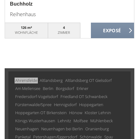
Buchholz
Reihenhaus
126 m²
4
WOHNFLÄCHE
ZIMMER
Ahrensfelde
Altlandsberg
Altlandsberg OT Gielsdorf
Am Mellensee
Berlin
Borgsdorf
Erkner
Fredersdorf-Vogelsdorf
Friedland OT Schwanbeck
Fürstenwalde/Spree
Hennigsdorf
Hoppegarten
Hoppegarten OT Birkenstein
Hönow
Kloster Lehnin
Königs Wusterhausen
Lehnitz
Molfsee
Mühlenbeck
Neuenhagen
Neuenhagen bei Berlin
Oranienburg
Panketal
Petershagen/Eggersdorf
Schönwalde
Spay