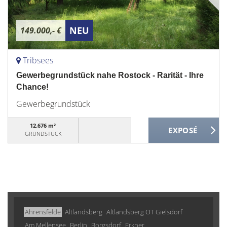
NEU
149.000,- €
Tribsees
Gewerbegrundstück nahe Rostock - Rarität - Ihre
Chance!
Gewerbegrundstück
12.676 m²
GRUNDSTÜCK
Ahrensfelde
Altlandsberg
Altlandsberg OT Gielsdorf
Am Mellensee
Berlin
Borgsdorf
Erkner