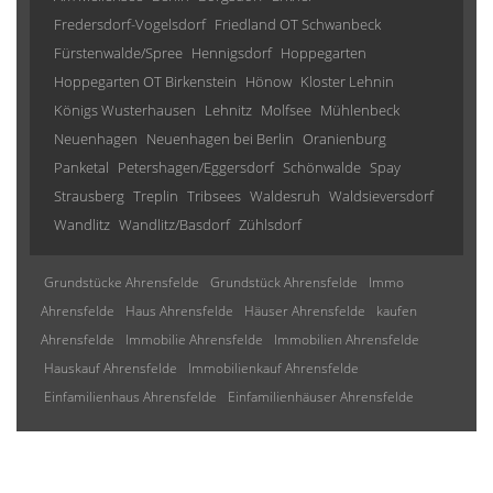
Fredersdorf-Vogelsdorf
Friedland OT Schwanbeck
Fürstenwalde/Spree
Hennigsdorf
Hoppegarten
Hoppegarten OT Birkenstein
Hönow
Kloster Lehnin
Königs Wusterhausen
Lehnitz
Molfsee
Mühlenbeck
Neuenhagen
Neuenhagen bei Berlin
Oranienburg
Panketal
Petershagen/Eggersdorf
Schönwalde
Spay
Strausberg
Treplin
Tribsees
Waldesruh
Waldsieversdorf
Wandlitz
Wandlitz/Basdorf
Zühlsdorf
Grundstücke Ahrensfelde
Grundstück Ahrensfelde
Immo
Ahrensfelde
Haus Ahrensfelde
Häuser Ahrensfelde
kaufen
Ahrensfelde
Immobilie Ahrensfelde
Immobilien Ahrensfelde
Hauskauf Ahrensfelde
Immobilienkauf Ahrensfelde
Einfamilienhaus Ahrensfelde
Einfamilienhäuser Ahrensfelde