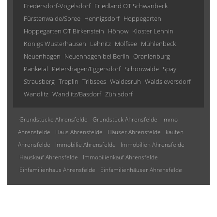
Fredersdorf-Vogelsdorf
Friedland OT Schwanbeck
Fürstenwalde/Spree
Hennigsdorf
Hoppegarten
Hoppegarten OT Birkenstein
Hönow
Kloster Lehnin
Königs Wusterhausen
Lehnitz
Molfsee
Mühlenbeck
Neuenhagen
Neuenhagen bei Berlin
Oranienburg
Panketal
Petershagen/Eggersdorf
Schönwalde
Spay
Strausberg
Treplin
Tribsees
Waldesruh
Waldsieversdorf
Wandlitz
Wandlitz/Basdorf
Zühlsdorf
Grundstücke Ahrensfelde
Grundstück Ahrensfelde
Immo
Ahrensfelde
Haus Ahrensfelde
Häuser Ahrensfelde
kaufen
Ahrensfelde
Immobilie Ahrensfelde
Immobilien Ahrensfelde
Hauskauf Ahrensfelde
Immobilienkauf Ahrensfelde
Einfamilienhaus Ahrensfelde
Einfamilienhäuser Ahrensfelde