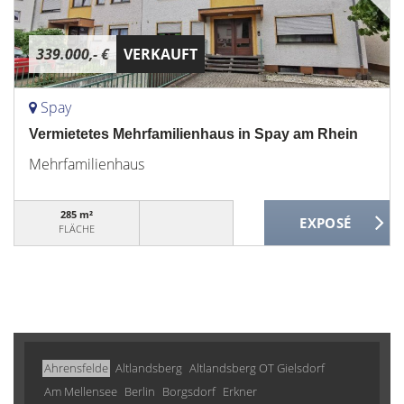
339.000,- €
VERKAUFT
Spay
Vermietetes Mehrfamilienhaus in Spay am Rhein
Mehrfamilienhaus
285 m²
FLÄCHE
Ahrensfelde
Altlandsberg
Altlandsberg OT Gielsdorf
Am Mellensee
Berlin
Borgsdorf
Erkner