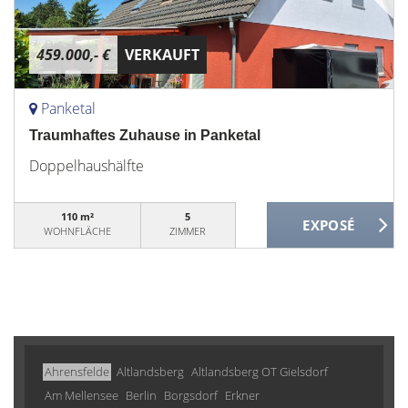
459.000,- €
VERKAUFT
Panketal
Traumhaftes Zuhause in Panketal
Doppelhaushälfte
110 m²
5
WOHNFLÄCHE
ZIMMER
Ahrensfelde
Altlandsberg
Altlandsberg OT Gielsdorf
Am Mellensee
Berlin
Borgsdorf
Erkner