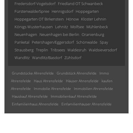
Fredersdorf-Vogelsdorf
Friedland OT Schwanbeck
Fürstenwalde/Spree
Hennigsdorf
Hoppegarten
Hoppegarten OT Birkenstein
Hönow
Kloster Lehnin
Königs Wusterhausen
Lehnitz
Molfsee
Mühlenbeck
Neuenhagen
Neuenhagen bei Berlin
Oranienburg
Panketal
Petershagen/Eggersdorf
Schönwalde
Spay
Strausberg
Treplin
Tribsees
Waldesruh
Waldsieversdorf
Wandlitz
Wandlitz/Basdorf
Zühlsdorf
Grundstücke Ahrensfelde
Grundstück Ahrensfelde
Immo
Ahrensfelde
Haus Ahrensfelde
Häuser Ahrensfelde
kaufen
Ahrensfelde
Immobilie Ahrensfelde
Immobilien Ahrensfelde
Hauskauf Ahrensfelde
Immobilienkauf Ahrensfelde
Einfamilienhaus Ahrensfelde
Einfamilienhäuser Ahrensfelde