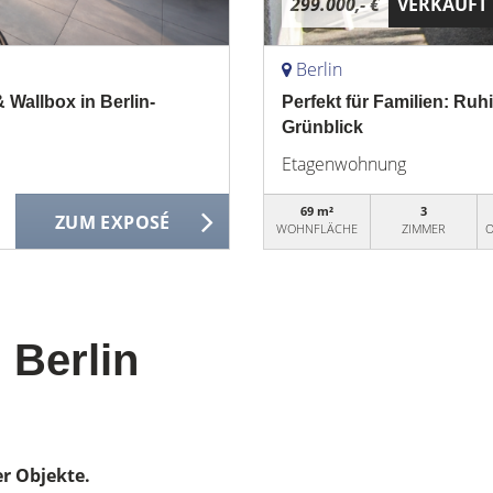
299.000,- €
VERKAUFT
Berlin
allbox in Berlin-
Perfekt für Familien: R
Grünblick
Etagenwohnung
69 m²
3
ZUM EXPOSÉ
WOHNFLÄCHE
ZIMMER
O
 Berlin
er Objekte.