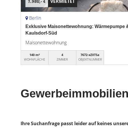
1.980,- €
VERMIETET
Berlin
Exklusive Maisonettewohnung: Wärmepumpe & W
Kaulsdorf-Süd
Maisonettewohnung
140 m²
4
7672-xZXTSa
WOHNFLÄCHE
ZIMMER
OBJEKTNUMMER
Gewerbeimmobilien
Ihre Suchanfrage passt leider auf keines unser