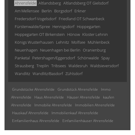
Ahrensfelde
Altlandsberg
Altlandsberg OT Gielsdorf
Am Mellensee
Berlin
Borgsdorf
Erkner
Fredersdorf-Vogelsdorf
Friedland OT Schwanbeck
Fürstenwalde/Spree
Hennigsdorf
Hoppegarten
Hoppegarten OT Birkenstein
Hönow
Kloster Lehnin
Königs Wusterhausen
Lehnitz
Molfsee
Mühlenbeck
Neuenhagen
Neuenhagen bei Berlin
Oranienburg
Panketal
Petershagen/Eggersdorf
Schönwalde
Spay
Strausberg
Treplin
Tribsees
Waldesruh
Waldsieversdorf
Wandlitz
Wandlitz/Basdorf
Zühlsdorf
Grundstücke Ahrensfelde
Grundstück Ahrensfelde
Immo
Ahrensfelde
Haus Ahrensfelde
Häuser Ahrensfelde
kaufen
Ahrensfelde
Immobilie Ahrensfelde
Immobilien Ahrensfelde
Hauskauf Ahrensfelde
Immobilienkauf Ahrensfelde
Einfamilienhaus Ahrensfelde
Einfamilienhäuser Ahrensfelde