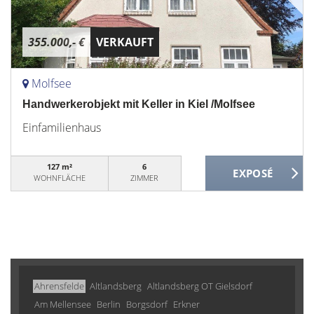
355.000,- €
VERKAUFT
Molfsee
Handwerkerobjekt mit Keller in Kiel /Molfsee
Einfamilienhaus
127 m²
6
WOHNFLÄCHE
ZIMMER
Ahrensfelde
Altlandsberg
Altlandsberg OT Gielsdorf
Am Mellensee
Berlin
Borgsdorf
Erkner