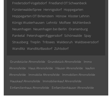
Fredersdorf-Vogelsdorf
Friedland OT Schwanbeck
Fürstenwalde/Spree
Hennigsdorf
Hoppegarten
Hoppegarten OT Birkenstein
Hönow
Kloster Lehnin
Königs Wusterhausen
Lehnitz
Molfsee
Mühlenbeck
Neuenhagen
Neuenhagen bei Berlin
Oranienburg
Panketal
Petershagen/Eggersdorf
Schönwalde
Spay
Strausberg
Treplin
Tribsees
Waldesruh
Waldsieversdorf
Wandlitz
Wandlitz/Basdorf
Zühlsdorf
Grundstücke Ahrensfelde
Grundstück Ahrensfelde
Immo
Ahrensfelde
Haus Ahrensfelde
Häuser Ahrensfelde
kaufen
Ahrensfelde
Immobilie Ahrensfelde
Immobilien Ahrensfelde
Hauskauf Ahrensfelde
Immobilienkauf Ahrensfelde
Einfamilienhaus Ahrensfelde
Einfamilienhäuser Ahrensfelde