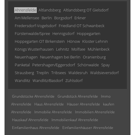
Ahrensfelde
Altlandsberg
Altlandsberg OT Gielsdorf
Am Mellensee
Berlin
Borgsdorf
Erkner
Fredersdorf-Vogelsdorf
Friedland OT Schwanbeck
Fürstenwalde/Spree
Hennigsdorf
Hoppegarten
Hoppegarten OT Birkenstein
Hönow
Kloster Lehnin
Königs Wusterhausen
Lehnitz
Molfsee
Mühlenbeck
Neuenhagen
Neuenhagen bei Berlin
Oranienburg
Panketal
Petershagen/Eggersdorf
Schönwalde
Spay
Strausberg
Treplin
Tribsees
Waldesruh
Waldsieversdorf
Wandlitz
Wandlitz/Basdorf
Zühlsdorf
Grundstücke Ahrensfelde
Grundstück Ahrensfelde
Immo
Ahrensfelde
Haus Ahrensfelde
Häuser Ahrensfelde
kaufen
Ahrensfelde
Immobilie Ahrensfelde
Immobilien Ahrensfelde
Hauskauf Ahrensfelde
Immobilienkauf Ahrensfelde
Einfamilienhaus Ahrensfelde
Einfamilienhäuser Ahrensfelde