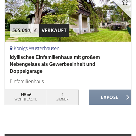
565.000,- €
VERKAUFT
Königs Wusterhausen
Idyllisches Einfamilienhaus mit großem
Nebengelass als Gewerbeeinheit und
Doppelgarage
Einfamilienhaus
140 m²
4
WOHNFLÄCHE
ZIMMER