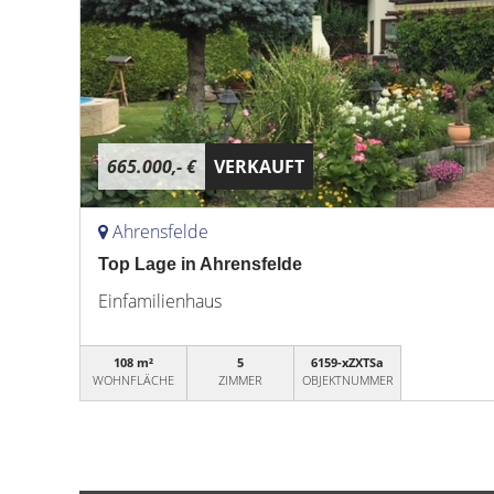
665.000,- €
VERKAUFT
Ahrensfelde
Top Lage in Ahrensfelde
Einfamilienhaus
108 m²
5
6159-xZXTSa
WOHNFLÄCHE
ZIMMER
OBJEKTNUMMER