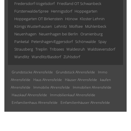
Fredersdorf-Vogelsdorf
Friedland OT Schwanbeck
Fürstenwalde/Spree
Hennigsdorf
Hoppegarten
Hoppegarten OT Birkenstein
Hönow
Kloster Lehnin
Königs Wusterhausen
Lehnitz
Molfsee
Mühlenbeck
Neuenhagen
Neuenhagen bei Berlin
Oranienburg
Panketal
Petershagen/Eggersdorf
Schönwalde
Spay
Strausberg
Treplin
Tribsees
Waldesruh
Waldsieversdorf
Wandlitz
Wandlitz/Basdorf
Zühlsdorf
Grundstücke Ahrensfelde
Grundstück Ahrensfelde
Immo
Ahrensfelde
Haus Ahrensfelde
Häuser Ahrensfelde
kaufen
Ahrensfelde
Immobilie Ahrensfelde
Immobilien Ahrensfelde
Hauskauf Ahrensfelde
Immobilienkauf Ahrensfelde
Einfamilienhaus Ahrensfelde
Einfamilienhäuser Ahrensfelde