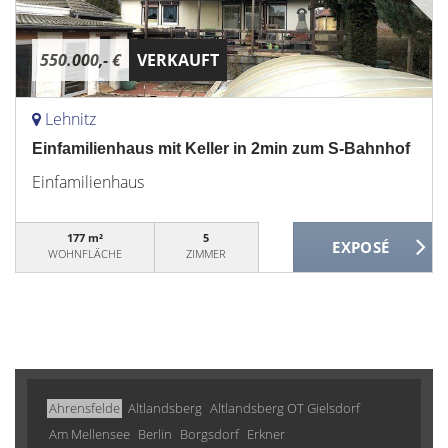
550.000,- €
VERKAUFT
Lehnitz
Einfamilienhaus mit Keller in 2min zum S-Bahnhof
Einfamilienhaus
177 m²
5
WOHNFLÄCHE
ZIMMER
Ahrensfelde
Altlandsberg
Altlandsberg OT Gielsdorf
Am Mellensee
Berlin
Borgsdorf
Erkner