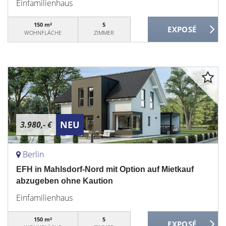
Einfamilienhaus
150 m²
5
WOHNFLÄCHE
ZIMMER
NEU
3.980,- €
Berlin
EFH in Mahlsdorf-Nord mit Option auf Mietkauf
abzugeben ohne Kaution
Einfamilienhaus
150 m²
5