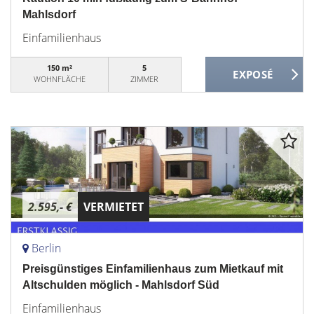
Mahlsdorf
Einfamilienhaus
150 m²
5
WOHNFLÄCHE
ZIMMER
2.595,- €
VERMIETET
Berlin
Preisgünstiges Einfamilienhaus zum Mietkauf mit
Altschulden möglich - Mahlsdorf Süd
Einfamilienhaus