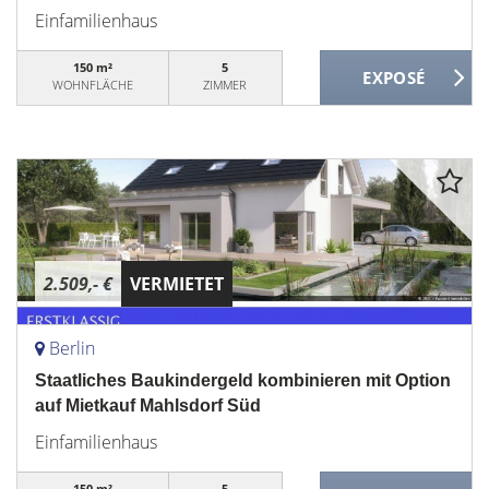
Einfamilienhaus
150 m²
5
WOHNFLÄCHE
ZIMMER
2.509,- €
VERMIETET
Berlin
Staatliches Baukindergeld kombinieren mit Option
auf Mietkauf Mahlsdorf Süd
Einfamilienhaus
150 m²
5