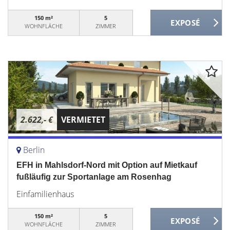
150 m²
5
WOHNFLÄCHE
ZIMMER
2.622,- €
VERMIETET
Berlin
EFH in Mahlsdorf-Nord mit Option auf Mietkauf
fußläufig zur Sportanlage am Rosenhag
Einfamilienhaus
150 m²
5
WOHNFLÄCHE
ZIMMER