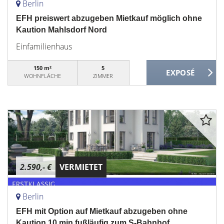
Berlin
EFH preiswert abzugeben Mietkauf möglich ohne
Kaution Mahlsdorf Nord
Einfamilienhaus
150 m²
5
WOHNFLÄCHE
ZIMMER
2.590,- €
VERMIETET
Berlin
EFH mit Option auf Mietkauf abzugeben ohne
Kaution 10 min fußläufig zum S-Bahnhof