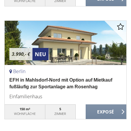
WOHNFLÄCHE
ZIMMER
NEU
3.990,- €
Berlin
EFH in Mahlsdorf-Nord mit Option auf Mietkauf
fußläufig zur Sportanlage am Rosenhag
Einfamilienhaus
150 m²
5
WOHNFLÄCHE
ZIMMER