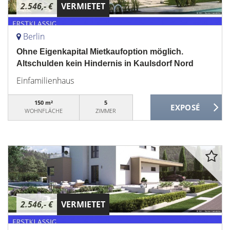
2.546,- €
VERMIETET
Berlin
Ohne Eigenkapital Mietkaufoption möglich.
Altschulden kein Hindernis in Kaulsdorf Nord
Einfamilienhaus
150 m²
5
WOHNFLÄCHE
ZIMMER
2.546,- €
VERMIETET