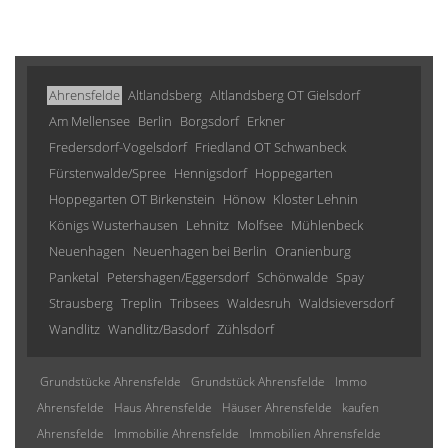
Ahrensfelde
Altlandsberg
Altlandsberg OT Gielsdorf
Am Mellensee
Berlin
Borgsdorf
Erkner
Fredersdorf-Vogelsdorf
Friedland OT Schwanbeck
Fürstenwalde/Spree
Hennigsdorf
Hoppegarten
Hoppegarten OT Birkenstein
Hönow
Kloster Lehnin
Königs Wusterhausen
Lehnitz
Molfsee
Mühlenbeck
Neuenhagen
Neuenhagen bei Berlin
Oranienburg
Panketal
Petershagen/Eggersdorf
Schönwalde
Spay
Strausberg
Treplin
Tribsees
Waldesruh
Waldsieversdorf
Wandlitz
Wandlitz/Basdorf
Zühlsdorf
Grundstücke Ahrensfelde
Grundstück Ahrensfelde
Immo
Ahrensfelde
Haus Ahrensfelde
Häuser Ahrensfelde
kaufen
Ahrensfelde
Immobilie Ahrensfelde
Immobilien Ahrensfelde