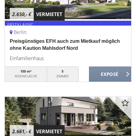
2.650,- €
VERMIETET
Berlin
Preisgünstiges EFH auch zum Mietkauf möglich
ohne Kaution Mahlsdorf Nord
Einfamilienhaus
150 m²
5
WOHNFLÄCHE
ZIMMER
2.661,- €
VERMIETET