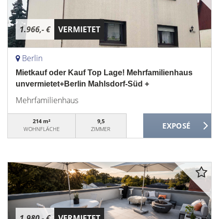
1.966,- €
VERMIETET
Berlin
Mietkauf oder Kauf Top Lage! Mehrfamilienhaus
unvermietet+Berlin Mahlsdorf-Süd +
Mehrfamilienhaus
214 m²
9,5
WOHNFLÄCHE
ZIMMER
1.980,- €
VERMIETET