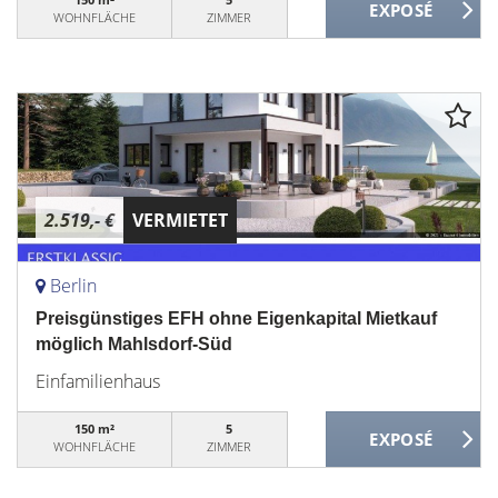
WOHNFLÄCHE
ZIMMER
2.519,- €
VERMIETET
Berlin
Preisgünstiges EFH ohne Eigenkapital Mietkauf
möglich Mahlsdorf-Süd
Einfamilienhaus
150 m²
5
WOHNFLÄCHE
ZIMMER