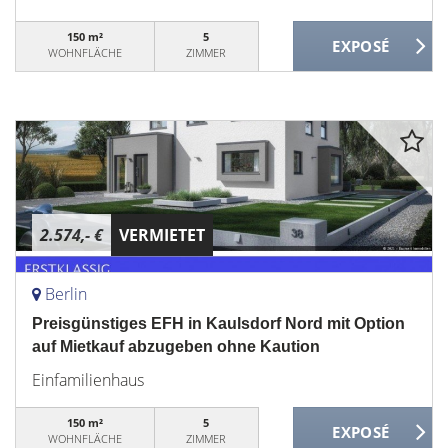
150 m²
5
WOHNFLÄCHE
ZIMMER
2.574,- €
VERMIETET
Berlin
Preisgünstiges EFH in Kaulsdorf Nord mit Option
auf Mietkauf abzugeben ohne Kaution
Einfamilienhaus
150 m²
5
WOHNFLÄCHE
ZIMMER