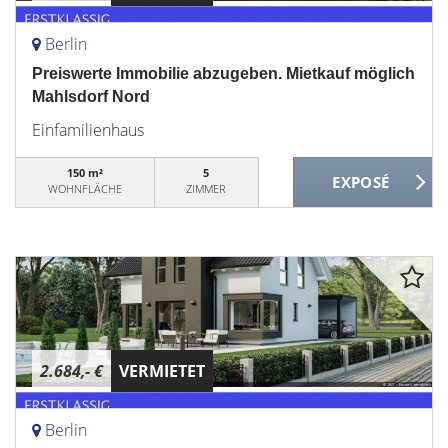
Berlin
Preiswerte Immobilie abzugeben. Mietkauf möglich
Mahlsdorf Nord
Einfamilienhaus
150 m²
5
WOHNFLÄCHE
ZIMMER
2.684,- €
VERMIETET
Berlin