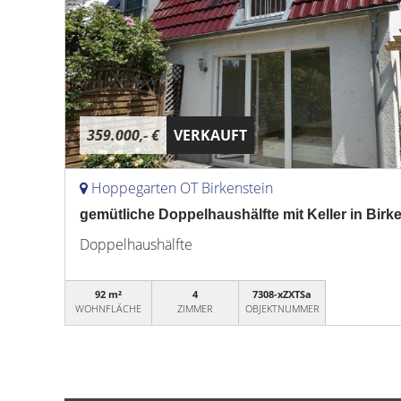
359.000,- €
VERKAUFT
Hoppegarten OT Birkenstein
gemütliche Doppelhaushälfte mit Keller in Bir
Doppelhaushälfte
92 m²
4
7308-xZXTSa
WOHNFLÄCHE
ZIMMER
OBJEKTNUMMER