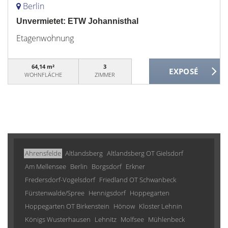
Berlin
Unvermietet: ETW Johannisthal
Etagenwohnung
64,14 m²
3
WOHNFLÄCHE
ZIMMER
Ahrensfelde
Altlandsberg
Altlandsberg OT Gielsdorf
Am Mellensee
Berlin
Borgsdorf
Erkner
Fredersdorf-Vogelsdorf
Friedland OT Schwanbeck
Fürstenwalde/Spree
Hennigsdorf
Hoppegarten
Hoppegarten OT Birkenstein
Hönow
Kloster Lehnin
Königs Wusterhausen
Lehnitz
Molfsee
Mühlenbeck