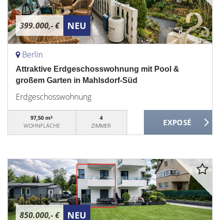
NEU
399.000,- €
Berlin
Attraktive Erdgeschosswohnung mit Pool &
großem Garten in Mahlsdorf-Süd
Erdgeschosswohnung
97,50 m²
4
WOHNFLÄCHE
ZIMMER
NEU
850.000,- €