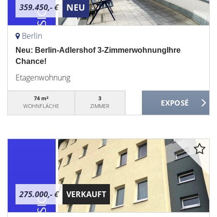
NEU
359.450,- €
Berlin
Neu: Berlin-Adlershof 3-ZimmerwohnungIhre
Chance!
Etagenwohnung
74 m²
3
WOHNFLÄCHE
ZIMMER
275.000,- €
VERKAUFT