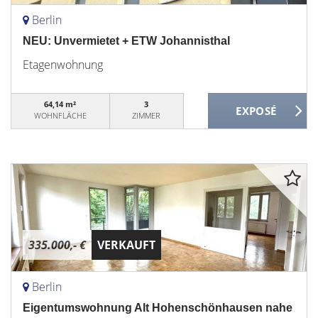
Berlin
NEU: Unvermietet + ETW Johannisthal
Etagenwohnung
64,14 m²
3
WOHNFLÄCHE
ZIMMER
335.000,- €
VERKAUFT
Berlin
Eigentumswohnung Alt Hohenschönhausen nahe