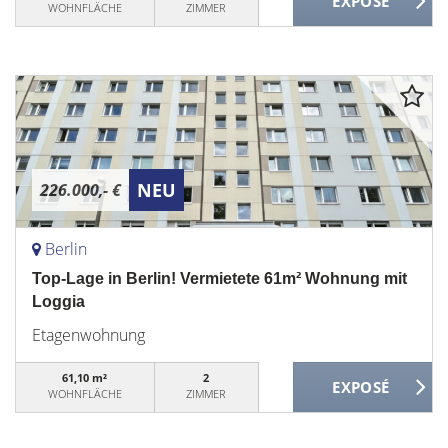
WOHNFLÄCHE
ZIMMER
NEU
226.000,- €
Berlin
Top-Lage in Berlin! Vermietete 61m² Wohnung mit
Loggia
Etagenwohnung
61,10 m²
2
WOHNFLÄCHE
ZIMMER