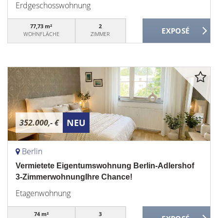
Erdgeschosswohnung
77,73 m²
2
WOHNFLÄCHE
ZIMMER
NEU
352.000,- €
Berlin
Vermietete Eigentumswohnung Berlin-Adlershof
3-ZimmerwohnungIhre Chance!
Etagenwohnung
74 m²
3