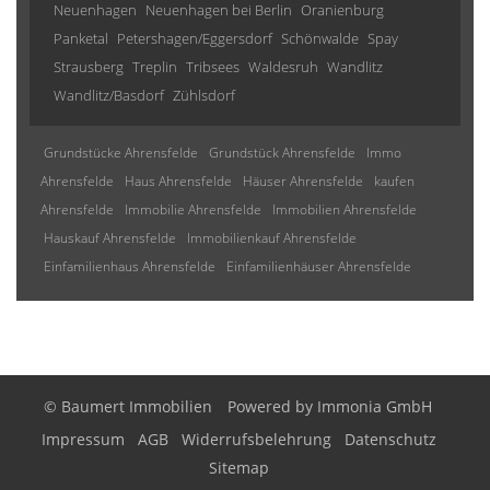
Neuenhagen
Neuenhagen bei Berlin
Oranienburg
Panketal
Petershagen/Eggersdorf
Schönwalde
Spay
Strausberg
Treplin
Tribsees
Waldesruh
Wandlitz
Wandlitz/Basdorf
Zühlsdorf
Grundstücke Ahrensfelde
Grundstück Ahrensfelde
Immo
Ahrensfelde
Haus Ahrensfelde
Häuser Ahrensfelde
kaufen
Ahrensfelde
Immobilie Ahrensfelde
Immobilien Ahrensfelde
Hauskauf Ahrensfelde
Immobilienkauf Ahrensfelde
Einfamilienhaus Ahrensfelde
Einfamilienhäuser Ahrensfelde
© Baumert Immobilien
Powered by
Immonia GmbH
Impressum
AGB
Widerrufsbelehrung
Datenschutz
Sitemap