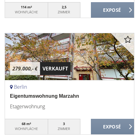
114 m²
2,5
WOHNFLÄCHE
ZIMMER
279.000,- €
VERKAUFT
Berlin
Eigentumswohnung Marzahn
Etagenwohnung
68 m²
3
WOHNFLÄCHE
ZIMMER