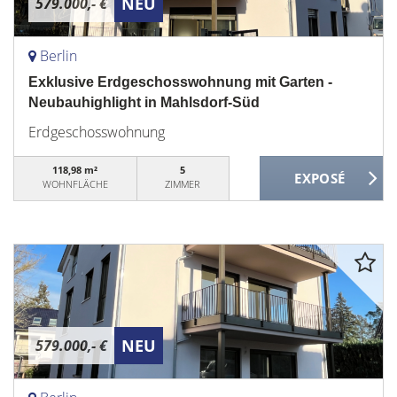
NEU
579.000,- €
Berlin
Exklusive Erdgeschosswohnung mit Garten -
Neubauhighlight in Mahlsdorf-Süd
Erdgeschosswohnung
118,98 m²
5
WOHNFLÄCHE
ZIMMER
NEU
579.000,- €