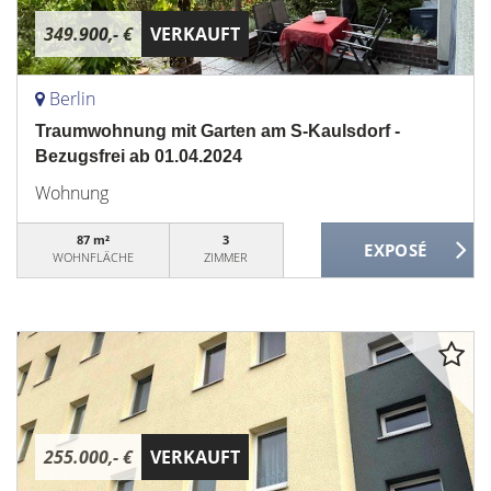
349.900,- €
VERKAUFT
Berlin
Traumwohnung mit Garten am S-Kaulsdorf -
Bezugsfrei ab 01.04.2024
Wohnung
87 m²
3
WOHNFLÄCHE
ZIMMER
255.000,- €
VERKAUFT