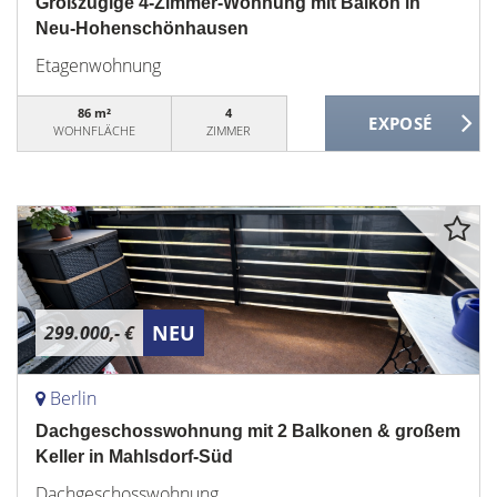
Großzügige 4-Zimmer-Wohnung mit Balkon in
Neu-Hohenschönhausen
Etagenwohnung
86 m²
4
WOHNFLÄCHE
ZIMMER
NEU
299.000,- €
Berlin
Dachgeschosswohnung mit 2 Balkonen & großem
Keller in Mahlsdorf-Süd
Dachgeschosswohnung