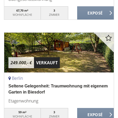
67,70 m²
3
WOHNFLÄCHE
ZIMMER
249.000,- €
VERKAUFT
Berlin
Seltene Gelegenheit: Traumwohnung mit eigenem
Garten in Biesdorf
Etagenwohnung
59 m²
3
WOHNFLÄCHE
ZIMMER