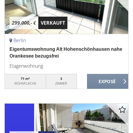
299.000,- €
VERKAUFT
Berlin
Eigentumswohnung Alt Hohenschönhausen nahe
Orankesee bezugsfrei
Etagenwohnung
71 m²
3
WOHNFLÄCHE
ZIMMER