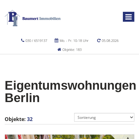
030 / 6519137
Mo. - Fr. 10-18 Uhr
05.08.2026
Objekte: 183
Eigentumswohnungen
Berlin
Objekte:
32