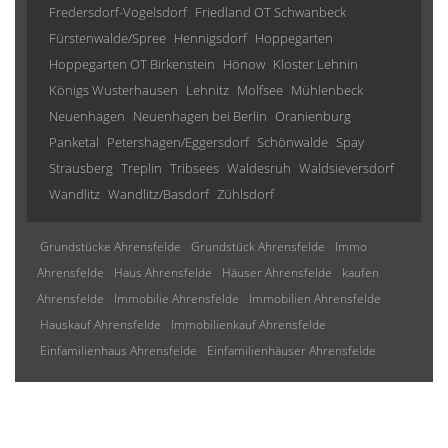
Fredersdorf-Vogelsdorf
Friedland OT Schwanbeck
Fürstenwalde/Spree
Hennigsdorf
Hoppegarten
Hoppegarten OT Birkenstein
Hönow
Kloster Lehnin
Königs Wusterhausen
Lehnitz
Molfsee
Mühlenbeck
Neuenhagen
Neuenhagen bei Berlin
Oranienburg
Panketal
Petershagen/Eggersdorf
Schönwalde
Spay
Strausberg
Treplin
Tribsees
Waldesruh
Waldsieversdorf
Wandlitz
Wandlitz/Basdorf
Zühlsdorf
Grundstücke Ahrensfelde
Grundstück Ahrensfelde
Immo
Ahrensfelde
Haus Ahrensfelde
Häuser Ahrensfelde
kaufen
Ahrensfelde
Immobilie Ahrensfelde
Immobilien Ahrensfelde
Hauskauf Ahrensfelde
Immobilienkauf Ahrensfelde
Einfamilienhaus Ahrensfelde
Einfamilienhäuser Ahrensfelde