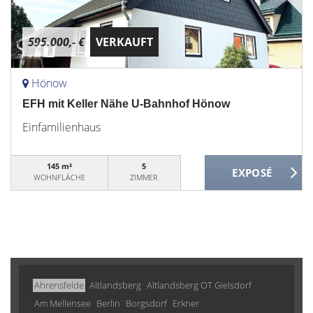
595.000,- €
VERKAUFT
Hönow
EFH mit Keller Nähe U-Bahnhof Hönow
Einfamilienhaus
145 m²
5
WOHNFLÄCHE
ZIMMER
Ahrensfelde
Altlandsberg
Altlandsberg OT Gielsdorf
Am Mellensee
Berlin
Borgsdorf
Erkner