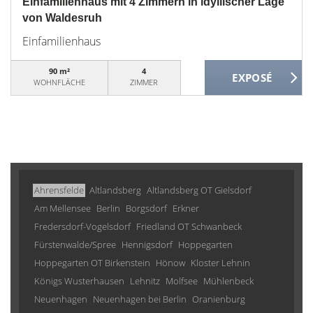
Einfamilienhaus mit 4 Zimmern in idyllischer Lage
von Waldesruh
Einfamilienhaus
90 m²
4
WOHNFLÄCHE
ZIMMER
Ahrensfelde
Altlandsberg
Altlandsberg OT Gielsdorf
Am Mellensee
Berlin
Borgsdorf
Erkner
Fredersdorf-Vogelsdorf
Friedland OT Schwanbeck
Fürstenwalde/Spree
Hennigsdorf
Hoppegarten
Hoppegarten OT Birkenstein
Hönow
Kloster Lehnin
Königs Wusterhausen
Lehnitz
Molfsee
Mühlenbeck
Neuenhagen
Neuenhagen bei Berlin
Oranienburg