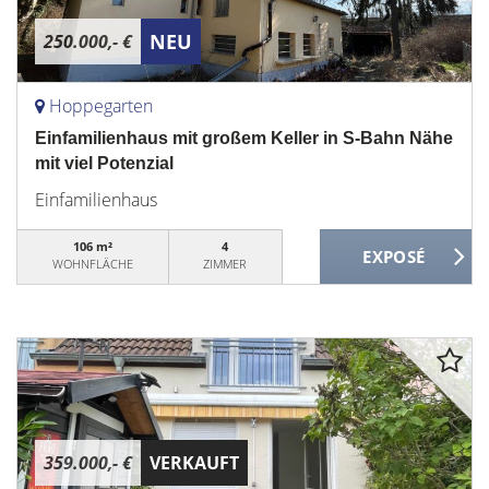
NEU
250.000,- €
Hoppegarten
Einfamilienhaus mit großem Keller in S-Bahn Nähe
mit viel Potenzial
Einfamilienhaus
106 m²
4
WOHNFLÄCHE
ZIMMER
359.000,- €
VERKAUFT