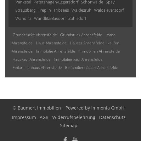
Panketal
Petershagen/Eggersdorf
Schönwalde
Spay
Strausberg
Treplin
Tribsees
Waldesruh
Waldsieversdorf
Wandlitz
Wandlitz/Basdorf
Zühlsdorf
Grundstücke Ahrensfelde
Grundstück Ahrensfelde
Immo
Ahrensfelde
Haus Ahrensfelde
Häuser Ahrensfelde
kaufen
Ahrensfelde
Immobilie Ahrensfelde
Immobilien Ahrensfelde
Hauskauf Ahrensfelde
Immobilienkauf Ahrensfelde
Einfamilienhaus Ahrensfelde
Einfamilienhäuser Ahrensfelde
© Baumert Immobilien
Powered by
Immonia GmbH
Impressum
AGB
Widerrufsbelehrung
Datenschutz
Sitemap