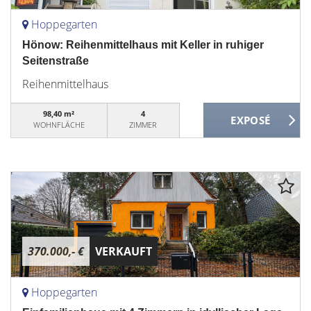
Hoppegarten
Hönow: Reihenmittelhaus mit Keller in ruhiger
Seitenstraße
Reihenmittelhaus
98,40 m²
4
WOHNFLÄCHE
ZIMMER
370.000,- €
VERKAUFT
Hoppegarten