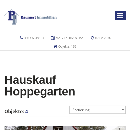
030 / 6519137
Mo. - Fr. 10-18 Uhr
07.08.2026
Objekte: 183
Hauskauf
Hoppegarten
Objekte:
4