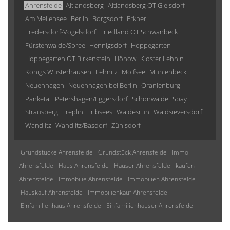
Ahrensfelde
Altlandsberg
Altlandsberg OT Gielsdorf
Am Mellensee
Berlin
Borgsdorf
Erkner
Fredersdorf-Vogelsdorf
Friedland OT Schwanbeck
Fürstenwalde/Spree
Hennigsdorf
Hoppegarten
Hoppegarten OT Birkenstein
Hönow
Kloster Lehnin
Königs Wusterhausen
Lehnitz
Molfsee
Mühlenbeck
Neuenhagen
Neuenhagen bei Berlin
Oranienburg
Panketal
Petershagen/Eggersdorf
Schönwalde
Spay
Strausberg
Treplin
Tribsees
Waldesruh
Waldsieversdorf
Wandlitz
Wandlitz/Basdorf
Zühlsdorf
Grundstücke Ahrensfelde
Grundstück Ahrensfelde
Immo
Ahrensfelde
Haus Ahrensfelde
Häuser Ahrensfelde
kaufen
Ahrensfelde
Immobilie Ahrensfelde
Immobilien Ahrensfelde
Hauskauf Ahrensfelde
Immobilienkauf Ahrensfelde
Einfamilienhaus Ahrensfelde
Einfamilienhäuser Ahrensfelde