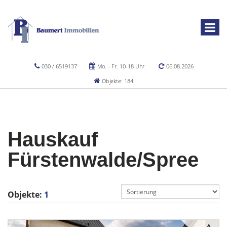
030 / 6519137
Mo. - Fr. 10-18 Uhr
06.08.2026
Objekte: 184
Hauskauf
Fürstenwalde/Spree
Objekte:
1