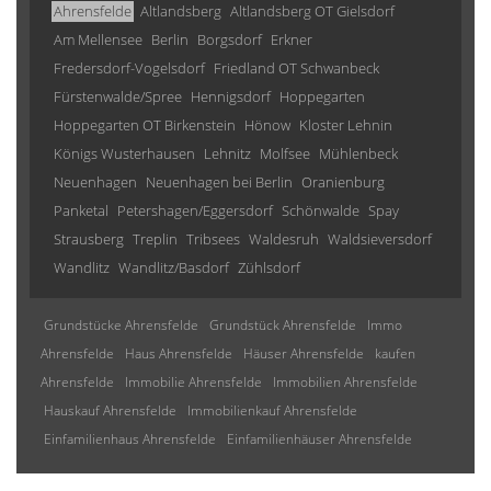
Ahrensfelde
Altlandsberg
Altlandsberg OT Gielsdorf
Am Mellensee
Berlin
Borgsdorf
Erkner
Fredersdorf-Vogelsdorf
Friedland OT Schwanbeck
Fürstenwalde/Spree
Hennigsdorf
Hoppegarten
Hoppegarten OT Birkenstein
Hönow
Kloster Lehnin
Königs Wusterhausen
Lehnitz
Molfsee
Mühlenbeck
Neuenhagen
Neuenhagen bei Berlin
Oranienburg
Panketal
Petershagen/Eggersdorf
Schönwalde
Spay
Strausberg
Treplin
Tribsees
Waldesruh
Waldsieversdorf
Wandlitz
Wandlitz/Basdorf
Zühlsdorf
Grundstücke Ahrensfelde
Grundstück Ahrensfelde
Immo
Ahrensfelde
Haus Ahrensfelde
Häuser Ahrensfelde
kaufen
Ahrensfelde
Immobilie Ahrensfelde
Immobilien Ahrensfelde
Hauskauf Ahrensfelde
Immobilienkauf Ahrensfelde
Einfamilienhaus Ahrensfelde
Einfamilienhäuser Ahrensfelde