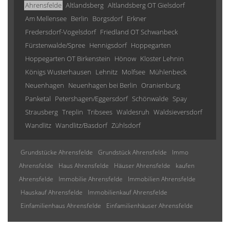
Ahrensfelde
Altlandsberg
Altlandsberg OT Gielsdorf
Am Mellensee
Berlin
Borgsdorf
Erkner
Fredersdorf-Vogelsdorf
Friedland OT Schwanbeck
Fürstenwalde/Spree
Hennigsdorf
Hoppegarten
Hoppegarten OT Birkenstein
Hönow
Kloster Lehnin
Königs Wusterhausen
Lehnitz
Molfsee
Mühlenbeck
Neuenhagen
Neuenhagen bei Berlin
Oranienburg
Panketal
Petershagen/Eggersdorf
Schönwalde
Spay
Strausberg
Treplin
Tribsees
Waldesruh
Waldsieversdorf
Wandlitz
Wandlitz/Basdorf
Zühlsdorf
Grundstücke Ahrensfelde
Grundstück Ahrensfelde
Immo
Ahrensfelde
Haus Ahrensfelde
Häuser Ahrensfelde
kaufen
Ahrensfelde
Immobilie Ahrensfelde
Immobilien Ahrensfelde
Hauskauf Ahrensfelde
Immobilienkauf Ahrensfelde
Einfamilienhaus Ahrensfelde
Einfamilienhäuser Ahrensfelde