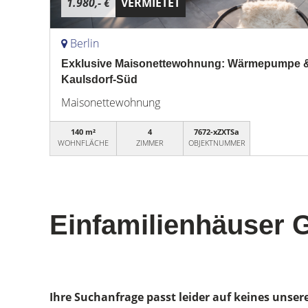
1.980,- €
VERMIETET
Berlin
Exklusive Maisonettewohnung: Wärmepumpe & W
Kaulsdorf-Süd
Maisonettewohnung
140 m²
4
7672-xZXTSa
WOHNFLÄCHE
ZIMMER
OBJEKTNUMMER
Einfamilienhäuser 
Ihre Suchanfrage passt leider auf keines unser