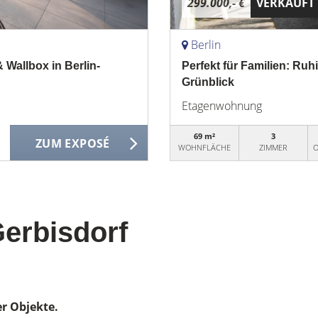
299.000,- €
VERKAUFT
Berlin
allbox in Berlin-
Perfekt für Familien: R
Grünblick
Etagenwohnung
69 m²
3
ZUM EXPOSÉ
WOHNFLÄCHE
ZIMMER
O
Gerbisdorf
er Objekte.