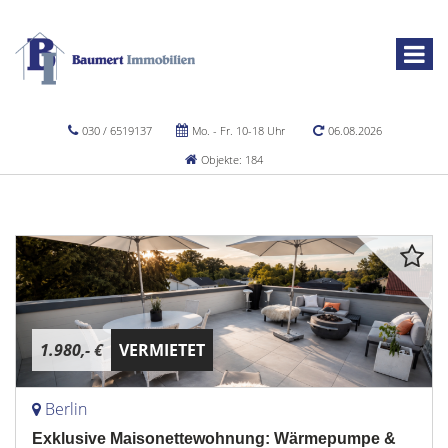
030 / 6519137
Mo. - Fr. 10-18 Uhr
06.08.2026
Objekte: 184
1.980,- €
VERMIETET
Berlin
Exklusive Maisonettewohnung: Wärmepumpe &