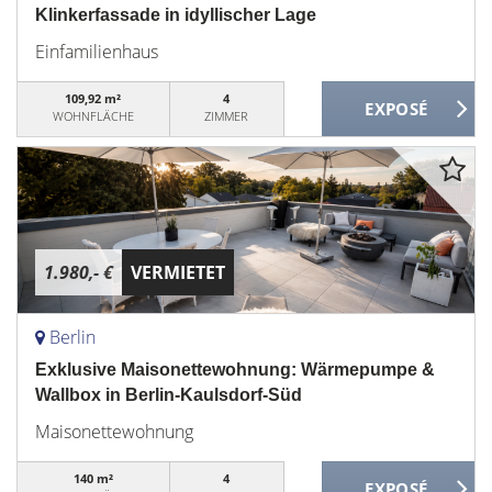
Klinkerfassade in idyllischer Lage
Einfamilienhaus
109,92 m²
4
WOHNFLÄCHE
ZIMMER
1.980,- €
VERMIETET
Berlin
Exklusive Maisonettewohnung: Wärmepumpe &
Wallbox in Berlin-Kaulsdorf-Süd
Maisonettewohnung
140 m²
4