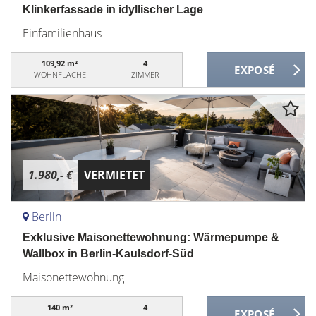
Klinkerfassade in idyllischer Lage
Einfamilienhaus
109,92 m²
4
WOHNFLÄCHE
ZIMMER
1.980,- €
VERMIETET
Berlin
Exklusive Maisonettewohnung: Wärmepumpe &
Wallbox in Berlin-Kaulsdorf-Süd
Maisonettewohnung
140 m²
4